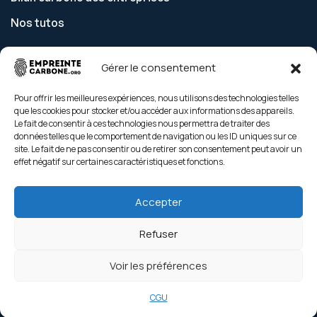
Nos tutos
Gérer le consentement
Découvrir
Pour offrir les meilleures expériences, nous utilisons des technologies telles
que les cookies pour stocker et/ou accéder aux informations des appareils.
Tarifs
Le fait de consentir à ces technologies nous permettra de traiter des
données telles que le comportement de navigation ou les ID uniques sur ce
Nos gestes climat
site. Le fait de ne pas consentir ou de retirer son consentement peut avoir un
effet négatif sur certaines caractéristiques et fonctions.
Contact
Nos engagements
Accepter
Refuser
Voir les préférences
Copyright © empreinte-carbone 2026. All rights reserved
CGU