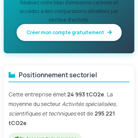
Réalisez votre bilan d'émissions carbone et
accédez à des comparaisons détaillées par
secteur d'activité.
Créer mon compte gratuitement
Positionnement sectoriel
Cette entreprise émet
24 993 tCO2e
. La
moyenne du secteur
Activités spécialisées,
scientifiques et techniques
est de
295 221
tCO2e
.