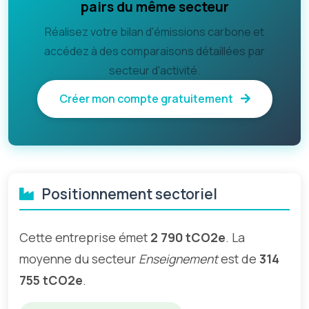
pairs du même secteur
Réalisez votre bilan d'émissions carbone et
accédez à des comparaisons détaillées par
secteur d'activité.
Créer mon compte gratuitement
Positionnement sectoriel
Cette entreprise émet
2 790 tCO2e
. La
moyenne du secteur
Enseignement
est de
314
755 tCO2e
.