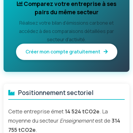
Comparez votre entreprise à ses
pairs du même secteur
Réalisez votre bilan d'émissions carbone et
accédez à des comparaisons détaillées par
secteur d'activité.
Créer mon compte gratuitement
Positionnement sectoriel
Cette entreprise émet
14 524 tCO2e
. La
moyenne du secteur
Enseignement
est de
314
755 tCO2e
.