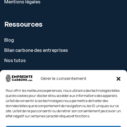
Mentions légales
Ressources
Blog
Bilan carbone des entreprises
Nos tutos
Gérer le consentement
Découvrir
Pour offrir les meilleures expériences, nous utilisons des technologies telles
que les cookies pour stocker et/ou accéder aux informations des appareils.
Tarifs
Le fait de consentir à ces technologies nous permettra de traiter des
données telles que le comportement de navigation ou les ID uniques sur ce
Nos gestes climat
site. Le fait de ne pas consentir ou de retirer son consentement peut avoir un
effet négatif sur certaines caractéristiques et fonctions.
Contact