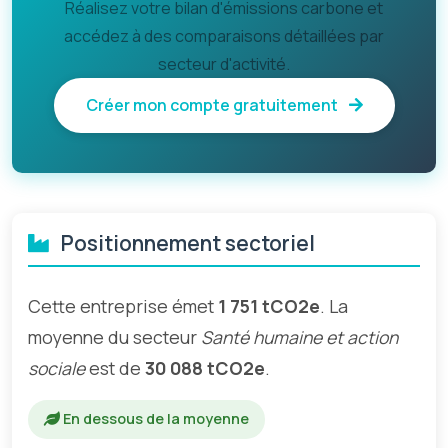
Réalisez votre bilan d'émissions carbone et
accédez à des comparaisons détaillées par
secteur d'activité.
Créer mon compte gratuitement
Positionnement sectoriel
Cette entreprise émet
1 751 tCO2e
. La
moyenne du secteur
Santé humaine et action
sociale
est de
30 088 tCO2e
.
En dessous de la moyenne