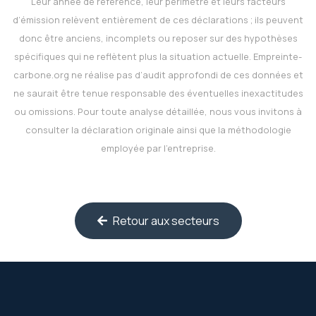
Leur année de référence, leur périmètre et leurs facteurs
d’émission relèvent entièrement de ces déclarations ; ils peuvent
donc être anciens, incomplets ou reposer sur des hypothèses
spécifiques qui ne reflètent plus la situation actuelle.
Empreinte-
carbone.org
ne réalise pas d’audit approfondi de ces données et
ne saurait être tenue responsable des éventuelles inexactitudes
ou omissions. Pour toute analyse détaillée, nous vous invitons à
consulter la déclaration originale ainsi que la méthodologie
employée par l’entreprise.
Retour aux secteurs