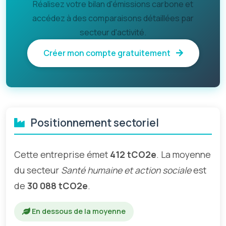
Réalisez votre bilan d'émissions carbone et
accédez à des comparaisons détaillées par
secteur d'activité.
Créer mon compte gratuitement
Positionnement sectoriel
Cette entreprise émet
412 tCO2e
. La moyenne
du secteur
Santé humaine et action sociale
est
de
30 088 tCO2e
.
En dessous de la moyenne