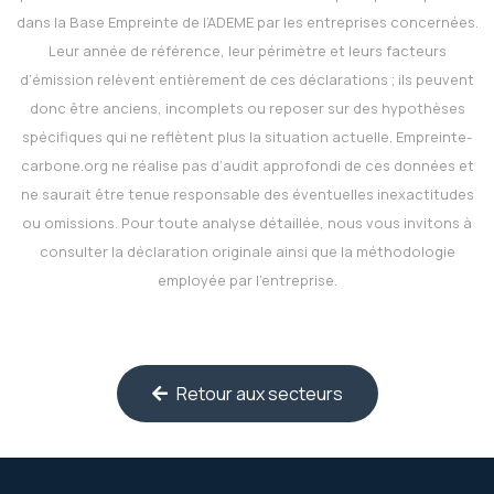
dans la Base Empreinte de l’ADEME par les entreprises concernées.
Leur année de référence, leur périmètre et leurs facteurs
d’émission relèvent entièrement de ces déclarations ; ils peuvent
donc être anciens, incomplets ou reposer sur des hypothèses
spécifiques qui ne reflètent plus la situation actuelle.
Empreinte-
carbone.org
ne réalise pas d’audit approfondi de ces données et
ne saurait être tenue responsable des éventuelles inexactitudes
ou omissions. Pour toute analyse détaillée, nous vous invitons à
consulter la déclaration originale ainsi que la méthodologie
employée par l’entreprise.
Retour aux secteurs