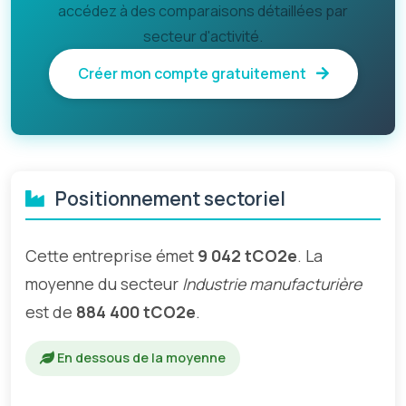
accédez à des comparaisons détaillées par
secteur d'activité.
Créer mon compte gratuitement
Positionnement sectoriel
Cette entreprise émet
9 042 tCO2e
. La
moyenne du secteur
Industrie manufacturière
est de
884 400 tCO2e
.
En dessous de la moyenne