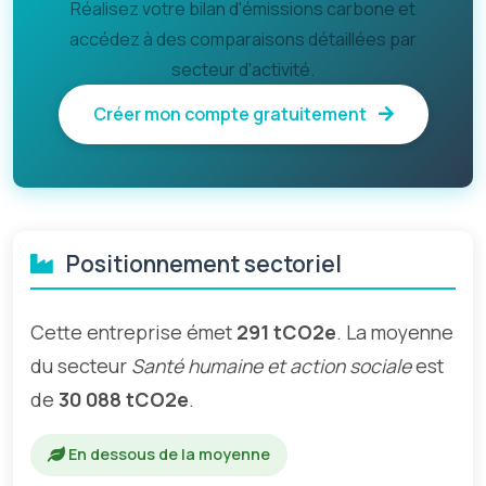
Réalisez votre bilan d'émissions carbone et
accédez à des comparaisons détaillées par
secteur d'activité.
Créer mon compte gratuitement
Positionnement sectoriel
Cette entreprise émet
291 tCO2e
. La moyenne
du secteur
Santé humaine et action sociale
est
de
30 088 tCO2e
.
En dessous de la moyenne