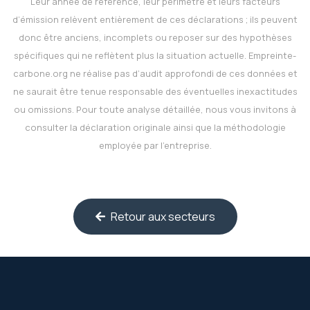
Leur année de référence, leur périmètre et leurs facteurs
d’émission relèvent entièrement de ces déclarations ; ils peuvent
donc être anciens, incomplets ou reposer sur des hypothèses
spécifiques qui ne reflètent plus la situation actuelle.
Empreinte-
carbone.org
ne réalise pas d’audit approfondi de ces données et
ne saurait être tenue responsable des éventuelles inexactitudes
ou omissions. Pour toute analyse détaillée, nous vous invitons à
consulter la déclaration originale ainsi que la méthodologie
employée par l’entreprise.
Retour aux secteurs