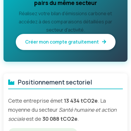
pairs du même secteur
Réalisez votre bilan d'émissions carbone et
accédez à des comparaisons détaillées par
secteur d'activité.
Créer mon compte gratuitement
Positionnement sectoriel
Cette entreprise émet
13 434 tCO2e
. La
moyenne du secteur
Santé humaine et action
sociale
est de
30 088 tCO2e
.