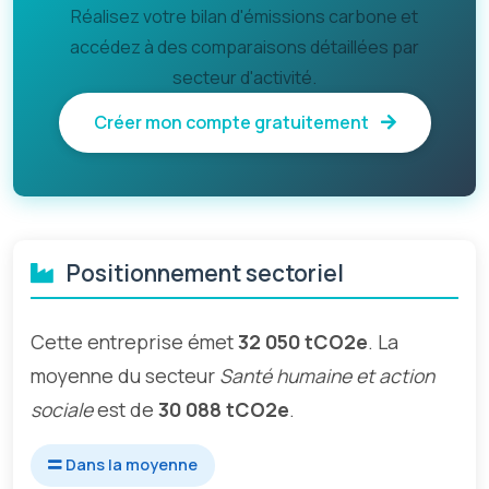
Réalisez votre bilan d'émissions carbone et
accédez à des comparaisons détaillées par
secteur d'activité.
Créer mon compte gratuitement
Positionnement sectoriel
Cette entreprise émet
32 050 tCO2e
. La
moyenne du secteur
Santé humaine et action
sociale
est de
30 088 tCO2e
.
Dans la moyenne