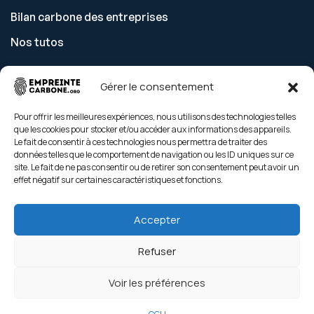
Bilan carbone des entreprises
Nos tutos
Gérer le consentement
Découvrir
Pour offrir les meilleures expériences, nous utilisons des technologies telles
que les cookies pour stocker et/ou accéder aux informations des appareils.
Tarifs
Le fait de consentir à ces technologies nous permettra de traiter des
données telles que le comportement de navigation ou les ID uniques sur ce
Nos gestes climat
site. Le fait de ne pas consentir ou de retirer son consentement peut avoir un
effet négatif sur certaines caractéristiques et fonctions.
Contact
Nos engagements
Accepter
Refuser
Voir les préférences
Copyright © empreinte-carbone 2026. All rights reserved