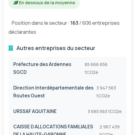
En dessous de la moyenne
Position dans le secteur :
163
/ 606 entreprises
déclarantes
Autres entreprises du secteur
Préfecture des Ardennes
85 666 656
SGCD
tCO2e
Direction Interdépartementale des
3 947 563
Routes Ouest
tCO2e
URSSAF AQUITAINE
3 685 563 tCO2e
CAISSE D ALLOCATIONS FAMILIALES
2 967 439
DE LA HAUTE-GARONNE
tCO2e