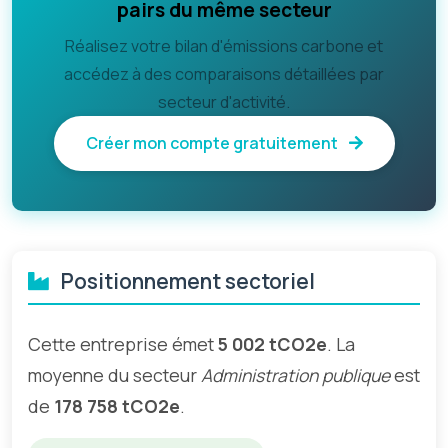
pairs du même secteur
Réalisez votre bilan d'émissions carbone et
accédez à des comparaisons détaillées par
secteur d'activité.
Créer mon compte gratuitement
Positionnement sectoriel
Cette entreprise émet
5 002 tCO2e
. La
moyenne du secteur
Administration publique
est
de
178 758 tCO2e
.