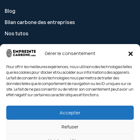
Blog
Bilan carbone des entreprises
Nos tutos
Gérer le consentement
Découvrir
Pour offrir les meilleures expériences, nous utilisons des technologies telles
que les cookies pour stocker et/ou accéder aux informations des appareils.
Tarifs
Le fait de consentir à ces technologies nous permettra de traiter des
données telles que le comportement de navigation ou les ID uniques sur ce
Nos gestes climat
site. Le fait de ne pas consentir ou de retirer son consentement peut avoir un
effet négatif sur certaines caractéristiques et fonctions.
Contact
Nos engagements
Accepter
Refuser